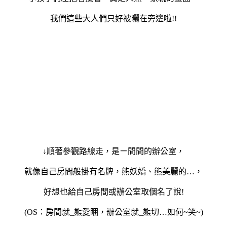
我們這些大人們只好被曬在旁邊啦
!!
↓順著參觀路線走，是ㄧ間間的辦公室，
就像自己房間般掛有名牌，熊妖嬌、熊美麗的…，
好想也給自己房間或辦公室取個名了說
!
(OS
：房間就
_
熊愛睏，辦公室就
_
熊切…如何
~
笑
~)