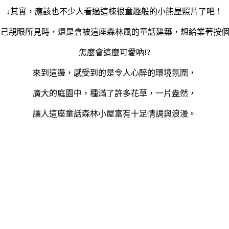
↓其實，應該也不少人看過這棟很童趣般的小熊屋照片了吧！
自己親眼所見時，還是會被這座森林風的童話建築，想給業著按
怎麼會這麼可愛吶
!?
來到這邊，感受到的是令人心醉的環境氛圍，
廣大的庭園中，種滿了許多花草，一片盎然，
讓人這座童話森林小屋富有十足情調與浪漫。