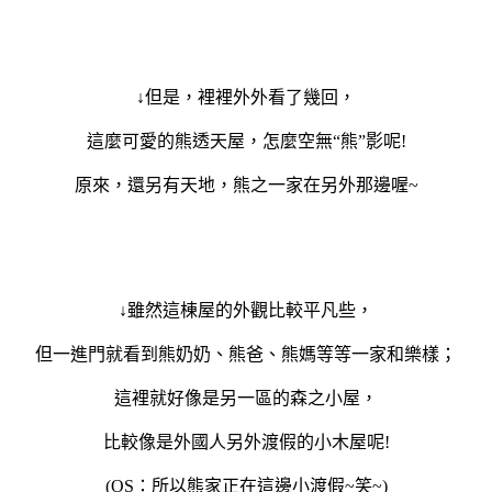
↓但是，裡裡外外看了幾回，
這麼可愛的熊透天屋，怎麼空無“熊”影呢
!
原來，還另有天地，熊之一家在另外那邊喔
~
↓雖然這棟屋的外觀比較平凡些，
但一進門就看到熊奶奶、熊爸、熊媽等等一家和樂樣；
這裡就好像是另一區的森之小屋，
比較像是外國人另外渡假的小木屋呢
!
(OS
：所以熊家正在這邊小渡假
~
笑
~)