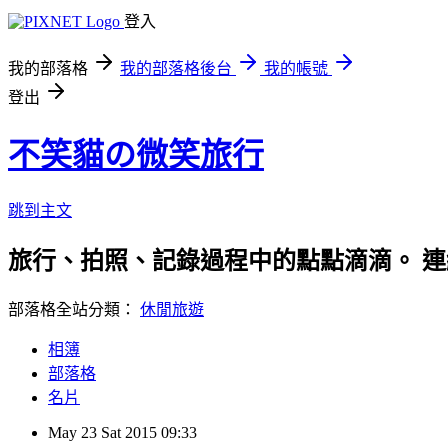
登入
我的部落格
我的部落格後台
我的帳號
登出
不笑貓の微笑旅行
跳到主文
旅行、拍照、記錄過程中的點點滴滴。 連絡信箱：n
部落格全站分類：
休閒旅遊
相簿
部落格
名片
May
23
Sat
2015
09:33