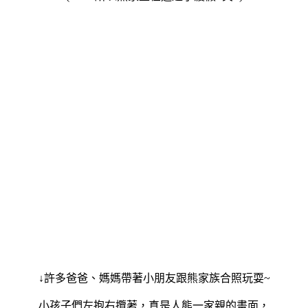
↓許多爸爸、媽媽帶著小朋友跟熊家族合照玩耍
~
小孩子們左抱右攬著，真是人熊一家親的畫面，