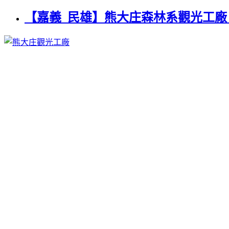
【嘉義_民雄】熊大庄森林系觀光工廠