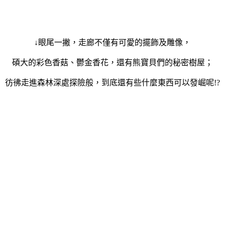
↓眼尾一撇，走廊不僅有可愛的擺飾及雕像，
碩大的彩色香菇、鬱金香花，還有熊寶貝們的秘密樹屋；
彷彿走進森林深處探險般，到底還有些什麼東西可以發崛呢
!?