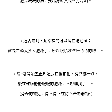
泡完暖暖的湯，要起身還真是會打冷顫。
↓ 這隻蛙阿，超幸福的可以蹲在湯池邊；
就是看過太多人泡澡了，所以眼睛才會暈花花的吧…。
↓ 哈~剛開始
老爺
知道我在偷拍他，有點嚇一跳，
後來乾脆舒舒服服的泡澡，不想理我了…。
(旁邊的蛙兒，像不像正在侍奉著老爺嘞~)