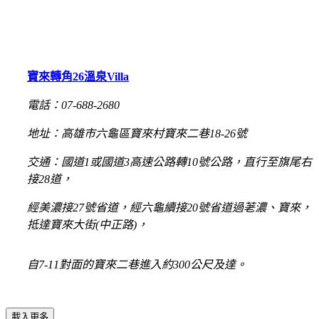
寶來轉角26溫泉Villa
電話：07-688-2680
地址：高雄市六龜區寶來村寶來二巷18-26號
交通：國道1或國道3高速公路轉10號公路，直行至旗尾右
接28道，
經美濃接27號省道，經六龜續接20號省道過荖濃、寶來，
抵達寶來大街(中正路)，
自7-11對面的寶來二巷進入約300公尺及達。
載入更多