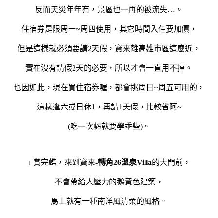
反而天災年年有，景區也一再的被流失…。
住宿券是限周一~周四使用，其它時間入住要加價，
但是這樣就必須要請2天假，
寶來
離
高雄市區
這麼近，
實在沒有請假2天的必要，所以才會一直用不掉。
也因如此，現在買住宿券喔，都會挑周日~周五可用的，
這樣逢六或日休1，再請1天假，比較省阿~
(吃一次虧就要學乖些)。
↓ 賞完蝶，來到寶來-
轉角26溫泉Villa
的大門前，
不會帶給人壓力的鵝黃色建築，
馬上就有一種南洋風清柔的風格。