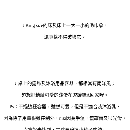
↓ King size的床及床上一大一小的毛巾象，
還真捨不得破壞它。
↓ 桌上的擺飾及沐浴用品容器，都相當有南洋風；
超想把精緻可愛的雞蛋花瓷罐給A回家喔。
Ps：不過這種容器，雖然可愛，但是不適合裝沐浴乳，
因為除了用量很難控制外，niki因為手濕，瓷罐面又很光滑，
沒拿好去摔到，差點要賠這小罐子的錢。