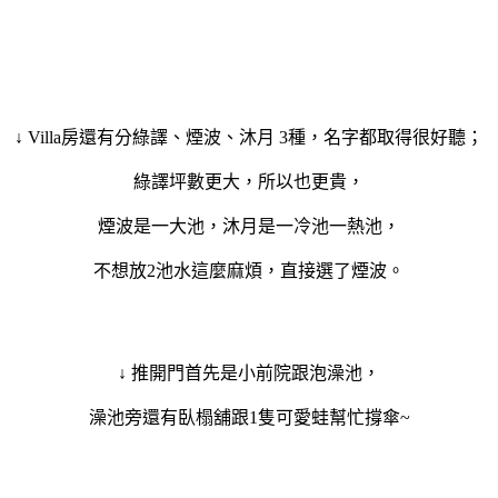
↓ Villa房還有分綠譯、煙波、沐月 3種，名字都取得很好聽；
綠譯坪數更大，所以也更貴，
煙波是一大池，沐月是一冷池一熱池，
不想放2池水這麼麻煩，直接選了煙波。
↓ 推開門首先是小前院跟泡澡池，
澡池旁還有臥榻舖跟1隻可愛蛙幫忙撐傘~