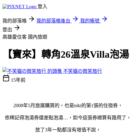
登入
我的部落格
我的部落格後台
我的帳號
登出
高雄愛住客
國內旅遊
【寶來】轉角26溫泉Villa泡湯
不笑貓の微笑旅行
15年前
2008年5月旅展購買的，也是niki的第1張的住宿券，
依稀記得泡湯券還差點泡湯…，如今這張券總算有路用了，
放了3年一點都沒有增值不說，