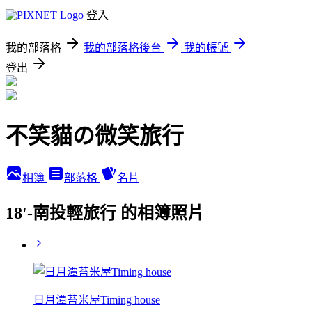
登入
我的部落格
我的部落格後台
我的帳號
登出
不笑貓の微笑旅行
相簿
部落格
名片
18'-南投輕旅行 的相簿照片
日月潭苔米屋Timing house