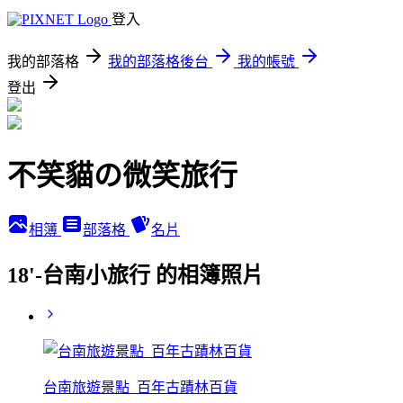
登入
我的部落格
我的部落格後台
我的帳號
登出
不笑貓の微笑旅行
相簿
部落格
名片
18'-台南小旅行 的相簿照片
台南旅遊景點_百年古蹟林百貨