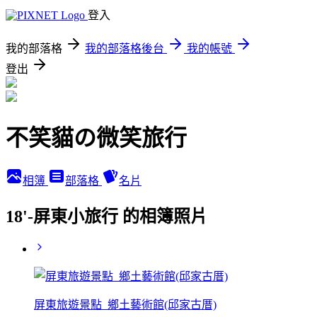
登入
我的部落格
我的部落格後台
我的帳號
登出
不笑貓の微笑旅行
相簿
部落格
名片
18'-屏東小旅行 的相簿照片
屏東旅遊景點_鄉土藝術館(邱家古厝)