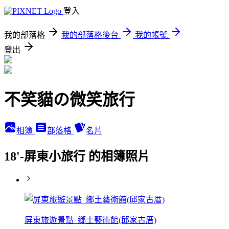
登入
我的部落格
我的部落格後台
我的帳號
登出
不笑貓の微笑旅行
相簿
部落格
名片
18'-屏東小旅行 的相簿照片
屏東旅遊景點_鄉土藝術館(邱家古厝)