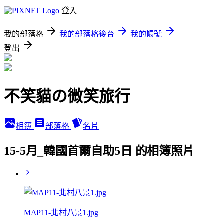
登入
我的部落格
我的部落格後台
我的帳號
登出
不笑貓の微笑旅行
相簿
部落格
名片
15-5月_韓國首爾自助5日 的相簿照片
MAP11-北村八景1.jpg