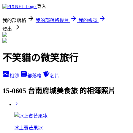
登入
我的部落格
我的部落格後台
我的帳號
登出
不笑貓の微笑旅行
相簿
部落格
名片
15-0605 台南府城美食旅 的相簿照片
冰上賓芒果冰