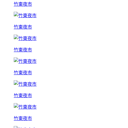
竹東夜市
竹東夜市
竹東夜市
竹東夜市
竹東夜市
竹東夜市