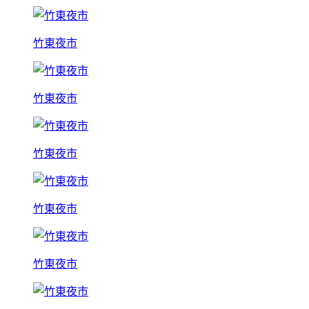
竹東夜市
竹東夜市
竹東夜市
竹東夜市
竹東夜市