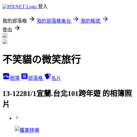
登入
我的部落格
我的部落格後台
我的帳號
登出
不笑貓の微笑旅行
相簿
部落格
名片
13-12281/1宜蘭.台北101跨年遊 的相簿照
片